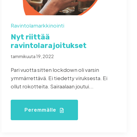
Ravintolamarkkinointi
Nyt riittää
ravintolarajoitukset
tammikuuta 19, 2022
Pari vuotta sitten lockdown oli varsin
ymmärrettävä. Ei tiedetty viruksesta. Ei
ollut rokotteita. Sairaalaan joutui...
Peremmälle