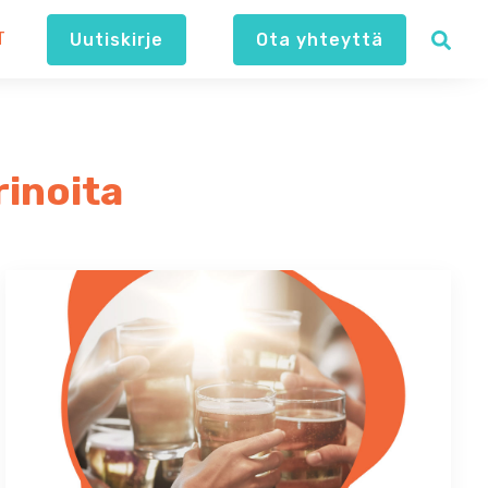
T
Uutiskirje
Ota yhteyttä
rinoita