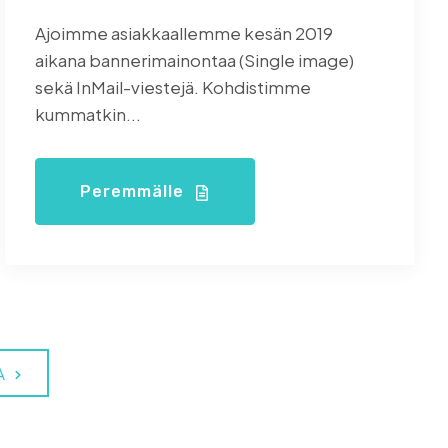
Ajoimme asiakkaallemme kesän 2019
aikana bannerimainontaa (Single image)
sekä InMail-viestejä. Kohdistimme
kummatkin...
Peremmälle
A