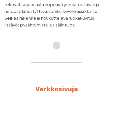
esitteen, joka kokoaa yrityksen keskeiset
palvelualueet selkeäksi ja visuaalisesti
houkuttelevaksi kokonaisuudeksi.
Esite tukee myyntityötä messuilla,
asiakastapaamisissa ja kansainvälisessä
markkinoinnissa.
Verkkosivuja