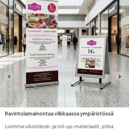
Monisivuinen esite teknologiaratkaisujen
esittelyyn
Suunnittelimme asiakkaalle 6-sivuisen G-taitetun