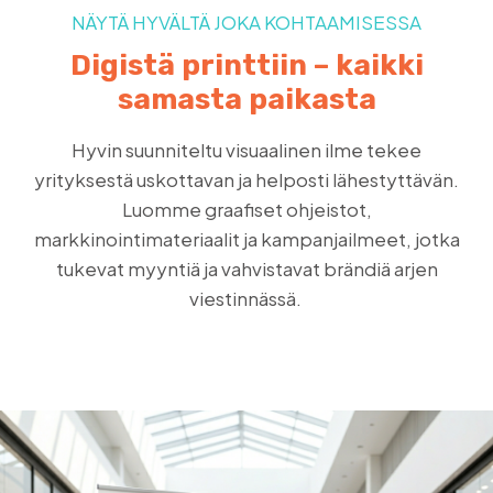
NÄYTÄ HYVÄLTÄ JOKA KOHTAAMISESSA
Digistä printtiin – kaikki
samasta paikasta
Hyvin suunniteltu visuaalinen ilme tekee
yrityksestä uskottavan ja helposti lähestyttävän.
Luomme graafiset ohjeistot,
markkinointimateriaalit ja kampanjailmeet, jotka
tukevat myyntiä ja vahvistavat brändiä arjen
viestinnässä.