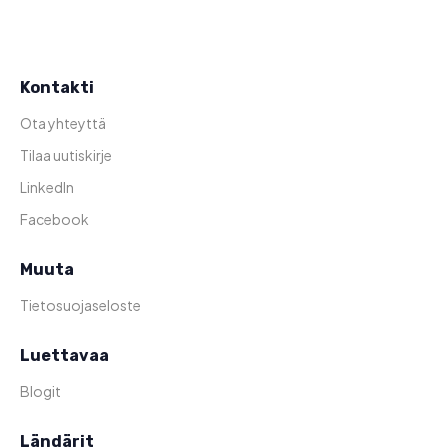
Kontakti
Ota yhteyttä
Tilaa uutiskirje
LinkedIn
Facebook
Muuta
Tietosuojaseloste
Luettavaa
Blogit
Ländärit